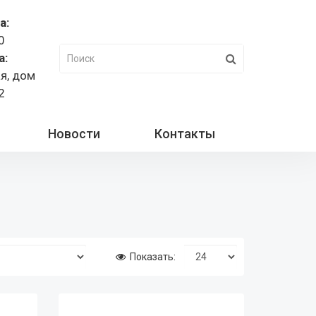
а:
0
а:
ая, дом
2
Новости
Контакты
Показать: