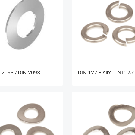
 2093 / DIN 2093
DIN 127 B sim. UNI 175