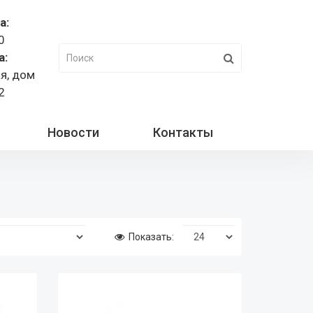
а:
0
а:
ая, дом
2
Новости
Контакты
Показать: