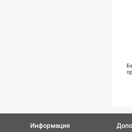
Б
п
Информация
Допо