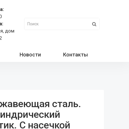
а:
0
а:
ая, дом
2
Новости
Контакты
жавеющая сталь.
индрический
тик. С насечкой