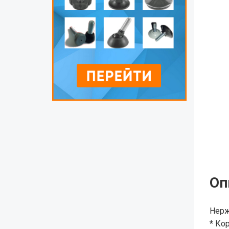
Оп
Нерж
* Ко