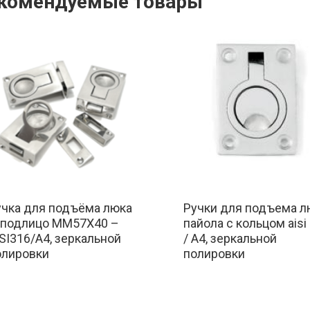
комендуемые товары
учка для подъёма люка
Ручки для подъема л
аподлицо MM57X40 –
пайола с кольцом aisi
SI316/A4, зеркальной
/ A4, зеркальной
олировки
полировки