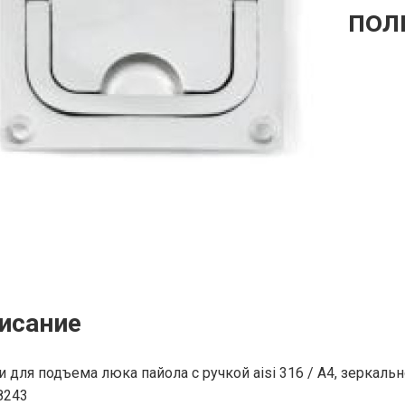
пол
исание
и для подъема люка пайола с ручкой aisi 316 / A4, зеркаль
8243