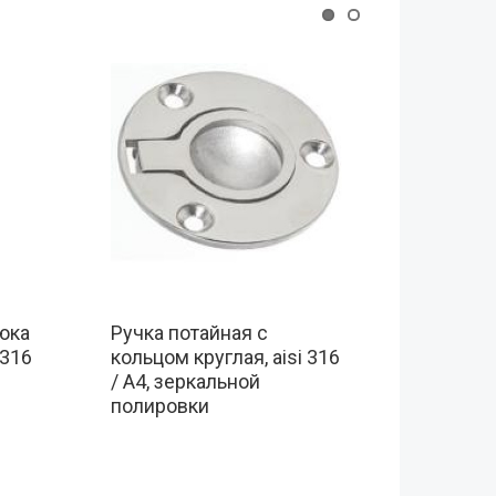
юка
Ручка потайная с
Потайна
 316
кольцом круглая, aisi 316
в полу 
/ A4, зеркальной
/ A2
полировки