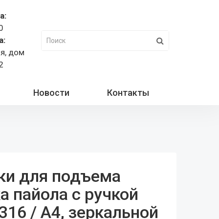
а:
0
а:
ая, дом
2
Новости
Контакты
ки для подъема
а пайола с ручкой
 316 / A4, зеркальной