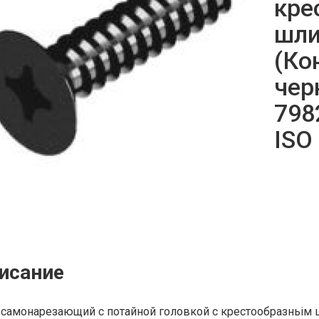
кре
шли
(Ко
чер
798
ISO
исание
 cамонарезающий с потайной головкой с крестообразньім 