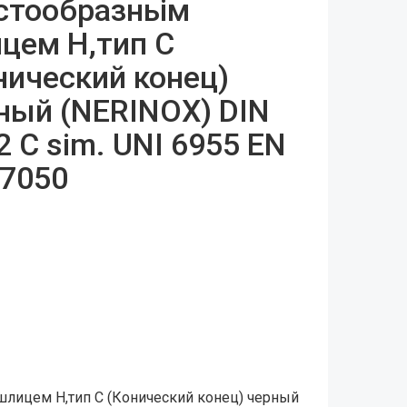
стообразньім
цем H,тип C
нический конец)
ный (NERINOX) DIN
2 C sim. UNI 6955 EN
 7050
шлицем H,тип C (Конический конец) черный