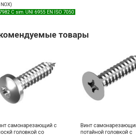
INOX)
7982 C sim. UNI 6955 EN ISO 7050
комендуемые товары
инт cамонарезающий c
Винт cамонарезающи
оскй головкой co
потайной головкой с