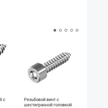
й с
Резьбовой винт с
Винт c
шестигранной головкой
шестиг