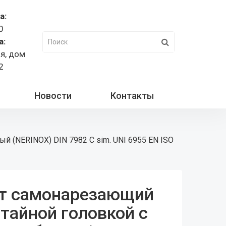
а:
0
а:
ая, дом
2
Новости
Контакты
й (NERINOX) DIN 7982 C sim. UNI 6955 EN ISO
т cамонарезающий
отайной головкой с