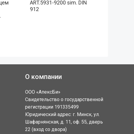
цем
ART.5931-9200 sim. DIN
DIN 797
912
EN ISO 
.
О компании
ООО «АпексБи»
Свидетельство о государственной
регистрации 191335499
Юридический адрес: г. Минск, ул.
Шафарнянская, д. 11, оф. 55, дверь
22 (вход со двора)