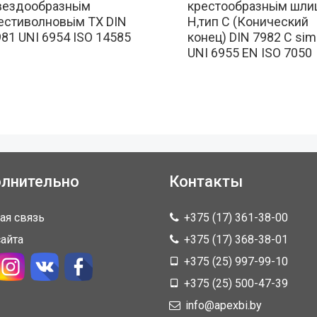
вездообразньім
крестообразньім шли
естиволновьім TX DIN
H,тип C (Конический
81 UNI 6954 ISO 14585
конец) DIN 7982 C sim
UNI 6955 EN ISO 7050
лнительно
Контакты
ая связь
+375 (17) 361-38-00
сайта
+375 (17) 368-38-01
+375 (25) 997-99-10
+375 (25) 500-47-39
info@apexbi.by