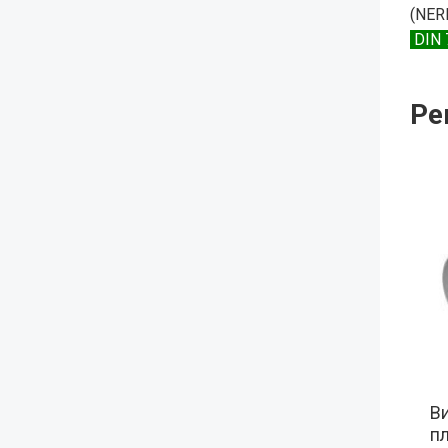
(NER
DIN 
Ре
В
пл