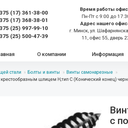
Время работы офис
375 (17)
361-38-00
Пн-Пт с 9:00 до 17:3
375 (17)
368-38-01
Адрес нашего офис
375 (25) 997-99-10
г. Минск, ул. Шафарнянск
375 (25) 500-47-39
11, офис 55, дверь 2
лавная
О компании
Информация
щей стали
Болты и винты
Винты самонарезные
крестообразньім шлицем H,тип C (Конический конец) черны
Вин
с п