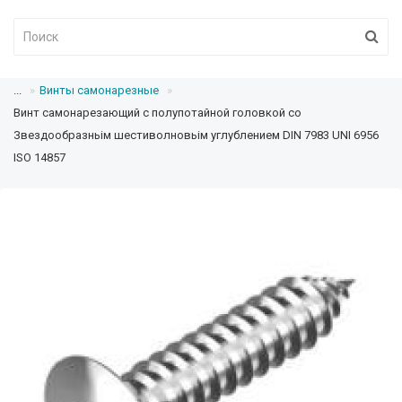
...
Винты самонарезные
Винт cамонарезающий с полупотайной головкой сo
Звездообразньім шестиволновьім углублением DIN 7983 UNI 6956
ISO 14857