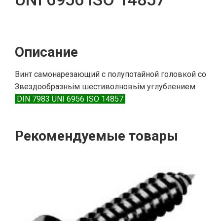
Описание
Винт cамонарезающий с полупотайной головкой сo
Звездообразньім шестиволновьім углублением
DIN 7983 UNI 6956 ISO 14857
Рекомендуемые товары