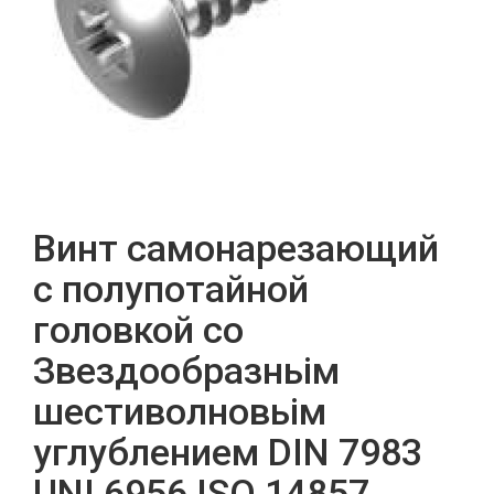
Винт cамонарезающий
с полупотайной
головкой сo
Звездообразньім
шестиволновьім
углублением DIN 7983
UNI 6956 ISO 14857