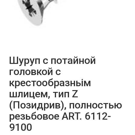
Шуруп с потайной
головкой с
крестообразньім
шлицем, тип Z
(Позидрив), полностью
резьбовое ART. 6112-
9100