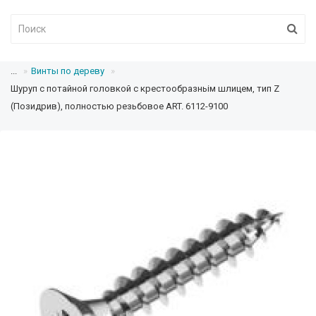
...
Винты по дереву
Шуруп с потайной головкой с крестообразньім шлицем, тип Z
(Позидрив), полностью резьбовое ART. 6112-9100